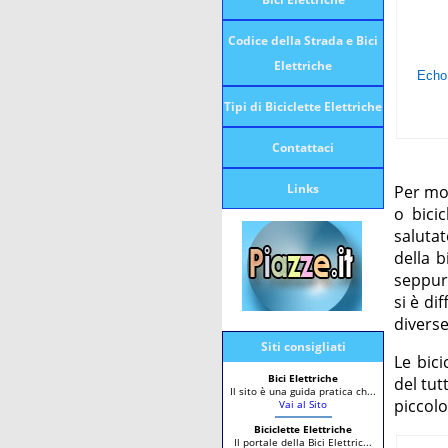
Codice della Strada e Bici
Elettriche
Tipi di Biciclette Elettriche
Contattaci
Links
Per mol
o bicic
saluta
della b
seppur
si è di
diverse
Siti consigliati
Le bici
Bici Elettriche
del tut
Il sito è una guida pratica ch...
piccolo
Vai al Sito
Biciclette Elettriche
Il portale della Bici Elettric...