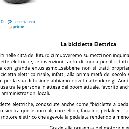
Echo Dot (3ª generazione) - Altoparlante intelligente con integrazione Alexa - Tessuto antracite
La bicicletta Elettrica
ti nelle città del futuro ci muoveremo su mezzi non inquina
lette elettriche, le invenzioni tanto di moda per il ridot
te con grande entusiasmo...sebbene non si tratti propriam
icicletta elettrica risale, infatti, alla prima metà del seco
e per la sua diffusione abbiamo dovuto attendere gli Anni
ffusa tra le persone in attesa del boom attuale, favorito anc
 amministrazioni locali.
clette elettriche, conosciute anche come "biciclette a pedala
to simili a quelle normali, con sellino, fanalino, pedali ecc..
 motore elettrico che agevola la pedalata rendendola meno 
Grazie alla presenza del motore elet