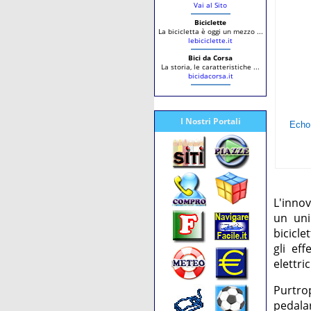
Vai al Sito
Biciclette
La bicicletta è oggi un mezzo ...
lebiciclette.it
Bici da Corsa
La storia, le caratteristiche ...
bicidacorsa.it
I Nostri Portali
L'innov
un uni
bicicle
gli ef
elettri
Purtrop
pedalar