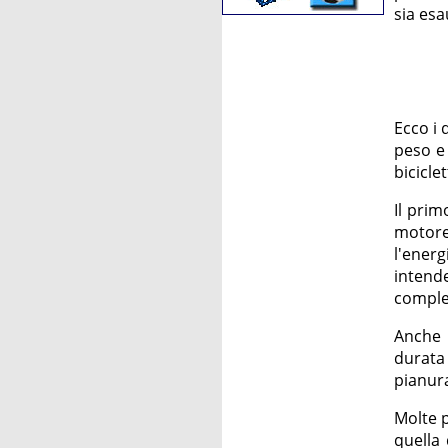
sia esa
Ecco i 
peso e 
biciclet
Il prim
motore
l'energ
intend
comples
Anche i
durata
pianur
Molte p
quella