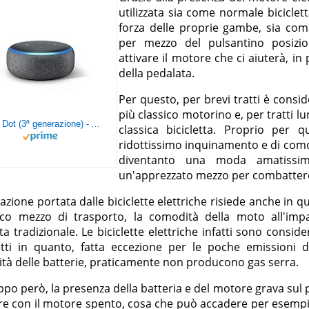
utilizzata sia come normale biciclett
forza delle proprie gambe, sia come 
per mezzo del pulsantino posizi
attivare il motore che ci aiuterà, in 
della pedalata.
Per questo, per brevi tratti è consid
più classico motorino e, per tratti lun
Echo Dot (3ª generazione) - Altoparlante intelligente con integrazione Alexa - Tessuto antracite
classica bicicletta. Proprio per q
ridottissimo inquinamento e di comodi
diventanto una moda amatissi
un'apprezzato mezzo per combatter
azione portata dalle biciclette elettriche risiede anche in que
co mezzo di trasporto, la comodità della moto all'impat
tta tradizionale. Le biciclette elettriche infatti sono conside
fetti in quanto, fatta eccezione per le poche emissioni d
cità delle batterie, praticamente non producono gas serra.
po però, la presenza della batteria e del motore grava sul
e con il motore spento, cosa che può accadere per esempio 