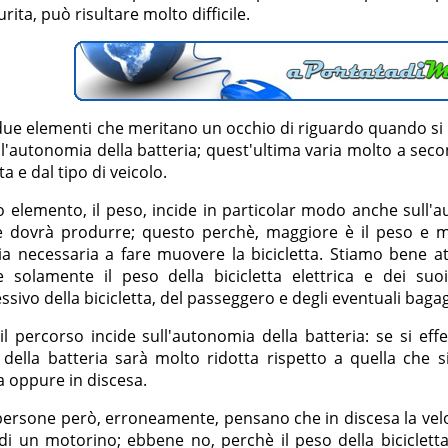
urita, può risultare molto difficile.
due elementi che meritano un occhio di riguardo quando si par
l'autonomia della batteria; quest'ultima varia molto a second
ta e dal tipo di veicolo.
o elemento, il peso, incide in particolar modo anche sull'a
 dovrà produrre; questo perchè, maggiore è il peso e 
ia necessaria a fare muovere la bicicletta. Stiamo bene at
e solamente il peso della bicicletta elettrica e dei su
sivo della bicicletta, del passeggero e degli eventuali bagag
l percorso incide sull'autonomia della batteria: se si eff
 della batteria sarà molto ridotta rispetto a quella che 
a oppure in discesa.
ersone però, erroneamente, pensano che in discesa la veloc
 di un motorino; ebbene no, perchè il peso della biciclett